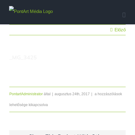
Kihagyás
Előző
_MG_3425
_MG_3425
PontartAdministrator
által
|
augusztus 24th, 2017
|
a hozzászólások
bejegyzéshez
lehetősége kikapcsolva