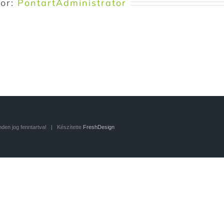
hor:
PontartAdministrator
en jog fenntartva! | Készítette
FreshDesign