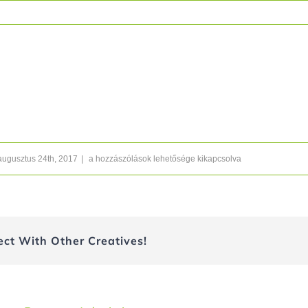
IMG_7134
augusztus 24th, 2017
|
a hozzászólások lehetősége kikapcsolva
bejegyzéshez
ect With Other Creatives!