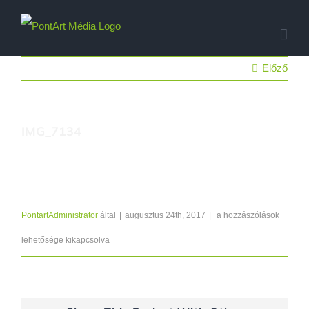
Kihagyás
Előző
IMG_7134
IMG_7134
PontartAdministrator
által
|
augusztus 24th, 2017
|
a hozzászólások
bejegyzéshez
lehetősége kikapcsolva