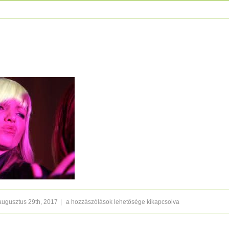
IMG_7522
augusztus 29th, 2017
|
a hozzászólások lehetősége kikapcsolva
bejegyzéshez