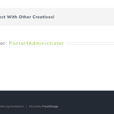
ect With Other Creatives!
hor:
PontartAdministrator
en jog fenntartva! | Készítette
FreshDesign