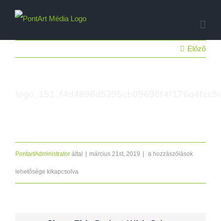
Kihagyás
Előző
logo_151_f4d4896d5295eb09698f4f176a4fec5
logo_151_f4d4896d5295eb
PontartAdministrator
által
|
március 21st, 2019
|
a hozzászólások
bejegyzéshez
lehetősége kikapcsolva